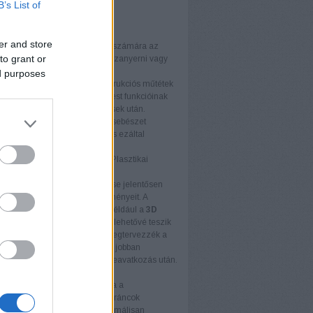
B’s List of
ménnyel.
ök
őnyök közé tartozik:
er and store
zalom növelése
: Sok ember számára az
to grant or
tikai beavatkozás segíthet visszanyerni vagy
ni önbizalmukat.
ed purposes
ió helyreállítása
: A rekonstrukciós műtétek
ben a beavatkozások célja a test funkcióinak
aállítása, például égési sérülések után.
tikai javulás
: Az esztétikai sebészet
hatja a páciens megjelenését és ezáltal
inőségét.
ern Technológiák Szerepe a Plasztikai
szetben
múlt évek technológiai fejlődése jelentősen
otta a plasztikai sebészet eredményeit. A
n képalkotó eszközök, mint például a
3D
ezés
és a
virtuális valóság
, lehetővé teszik
észek számára, hogy előre megtervezzék a
 eredményeit, így a páciensek jobban
thetik, mire számíthatnak a beavatkozás után.
es technológia
eres sebészet forradalmasította a
szesítést, a hegkorrekciót és a ráncok
tetését. Ezek az eljárások minimálisan