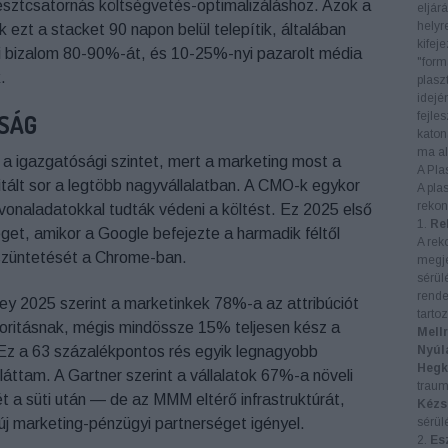
sztcsatornás költségvetés-optimalizáláshoz. Azok a
eljár
helyr
ezt a stacket 90 napon belül telepítik, általában
kifej
i bizalom 80-90%-át, és 10-25%-nyi pazarolt média
"form
.
plasz
idejé
SÁG
fejle
katon
ma al
 a igazgatósági szintet, mert a marketing most a
A Pla
ált sor a legtöbb nagyvállalatban. A CMO-k egykor
A pla
rekon
tvonaladatokkal tudták védeni a költést. Ez 2025 első
1.
Re
et, amikor a Google befejezte a harmadik féltől
A rek
züntetését a Chrome-ban.
megje
sérül
rende
y 2025 szerint a marketinkek 78%-a az attribúciót
tartoz
rioritásnak, mégis mindössze 15% teljesen kész a
Mell
. Ez a 63 százalékpontos rés egyik legnagyobb
Nyúl
Hegk
áttam. A Gartner szerint a vállalatok 67%-a növeli
traum
a süti után — de az MMM eltérő infrastruktúrát,
Kézs
j marketing-pénzügyi partnerséget igényel.
sérülé
2.
Es