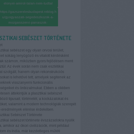
elonyei-amirol-talan-nem-tudtal
https://gazszerelesbudapest.reblog.h
u/gyogyaszati-segedeszkozok-a-
mozgasszervi-panaszok-
enyhitesere
https://gazszereles-
SZTIKAI SEBÉSZET TÖRTÉNETE
budapest.reblog.hu/mikor-erdemes-
et
szemelyi-edzohoz-fordulni
ztikai sebészet egy olyan orvosi terület,
et sokáig lenyűgöző és vitatott kérdésként
https://autoalkatresz.reblog.hu/a-
ttak számon, miközben gyors fejlődésen ment
legfrissebb-hirek-az-iparagi-
ztül. Az évek során nem csak esztétikai
trendekrol
at szolgált, hanem olyan rekonstrukciós
ásokat is lehetővé tett, amelyek segítenek az
eknek visszanyerni funkcionális
ségeiket és önbizalmukat. Ebben a cikkben
etesen áttekintjük a plasztikai sebészet
böző típusait, történetét, a kockázatokat és
öket, valamint a modern technológiák szerepét
b eredmények elérése érdekében.
sztikai Sebészet Története
sztikai sebészet története évszázadokra nyúlik
, amikor az ókori civilizációk, mint például
tom és India, már kezdetleges műtéti