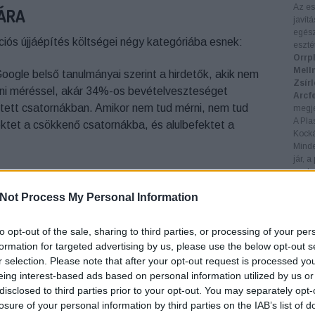
Az es
ÁRA
javít
egész
úciós újjáépítés költségei négy kategóriába esnek:
eszté
Orrp
Mell
oogle belső tanulmányai szerint a hirdetők, akik nem
Zsír
áni méréssel, akár 34%-os bevételveszteséget
Arcf
ntett csatornákban. Amikor nem tud mérni, nem tud
megje
A Pla
fektet a csökkenő csatornákba, és alulbefektet a
Kock
Minde
jár, 
gyako
ülés.
A rossz attribúció a márkakeresést és a
Fert
utolsó kattintásokat — részesíti előnyben a felső
Not Process My Personal Information
fertő
enerálással szemben. Láttam média mixeket 20-30%-
okozh
Hege
eting felé, mert az a törött attribúciós modellekben
to opt-out of the sale, sharing to third parties, or processing of your per
hegek
formation for targeted advertising by us, please use the below opt-out s
Érzé
r selection. Please note that after your opt-out request is processed y
után 
ég.
A GDPR érvényesítése élesedett, a
léphet
eing interest-based ads based on personal information utilized by us or
Elég
disclosed to third parties prior to your opt-out. You may separately opt-
írságokkal jár, és a Digital Markets Act további
műtét
losure of your personal information by third parties on the IAB’s list of
ő. Az ujjlenyomatolásra vagy a szürkezónás
pácie