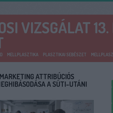
SI VIZSGÁLAT 13.
T
D
MELLPLASZTIKA
PLASZTIKAI SEBÉSZET
MELLPLASZ
 MARKETING ATTRIBÚCIÓS
EGHIBÁSODÁSA A SÜTI-UTÁNI