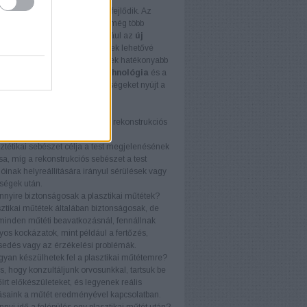
sztikai sebészet folyamatosan fejlődik. Az
etkező években valószínűleg még több
ációval találkozunk, mint például az
új
ateriálok
használata, amelyek lehetővé
k a test természetes szöveteinek hatékonyabb
állítását. Ezen kívül a
géntechnológia
és a
yomtatás
is izgalmas lehetőségeket nyújt a
strukciós sebészet területén.
a Plasztikai Sebészetről
 a különbség az esztétikai és a rekonstrukciós
zet között?
ztétikai sebészet célja a test megjelenésének
ása, míg a rekonstrukciós sebészet a test
ióinak helyreállítására irányul sérülések vagy
ségek után.
nnyire biztonságosak a plasztikai műtétek?
sztikai műtétek általában biztonságosak, de
minden műtéti beavatkozásnál, fennállnak
yos kockázatok, mint például a fertőzés,
edés vagy az érzékelési problémák.
gyan készülhetek fel a plasztikai műtétemre?
s, hogy konzultáljunk orvosunkkal, tartsuk be
őírt előkészületeket, és legyenek reális
ásaink a műtét eredményével kapcsolatban.