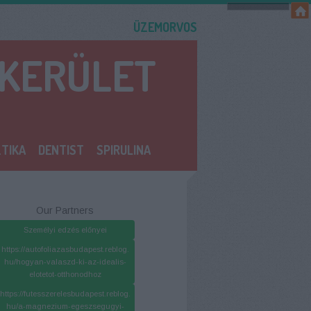
ÜZEMORVOS
 KERÜLET
TIKA
DENTIST
SPIRULINA
Our Partners
Személyi edzés előnyei
https://autofoliazasbudapest.reblog.
hu/hogyan-valaszd-ki-az-idealis-
elotetot-otthonodhoz
https://futesszerelesbudapest.reblog.
hu/a-magnezium-egeszsegugyi-