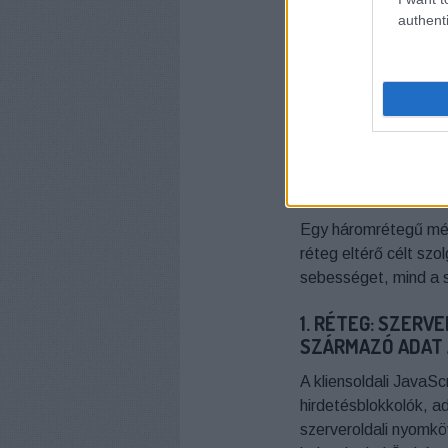
authenti
Minden megkerülő meg
identitás grafikonok)
hozzájárult első félt
való újjáépítés.
A SÜTI UTÁNI 
— POST-COOKI
PLAYBOOK
Egy háromrétegű mér
réteg eltérő célt szo
sebességet, mind a s
1. RÉTEG: SZERV
SZÁRMAZÓ ADAT 
A kliensoldali JavaSc
hirdetésblokkolók, a
szerveroldali nyomkö