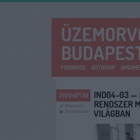
ÜZEMORVO
BUDAPES
FOGORVOS
AUTOCHIP
AMEAME
IND04-03 —
2026\07\30
RENDSZER M
Miki autó
VILÁGBAN
Szólj hozzá!