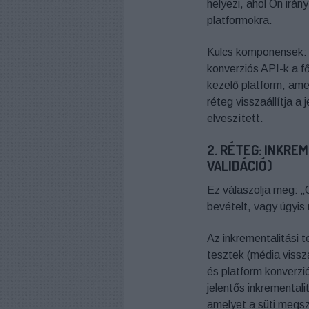
helyezi, ahol Ön irán
platformokra.
Kulcs komponensek: s
konverziós API-k a f
kezelő platform, ame
réteg visszaállítja a
elveszített.
2. RÉTEG: INKRE
VALIDÁCIÓ)
Ez válaszolja meg: „
bevételt, vagy úgyis
Az inkrementalitási te
tesztek (média vissz
és platform konverzi
jelentős inkrementali
amelyet a süti megszü