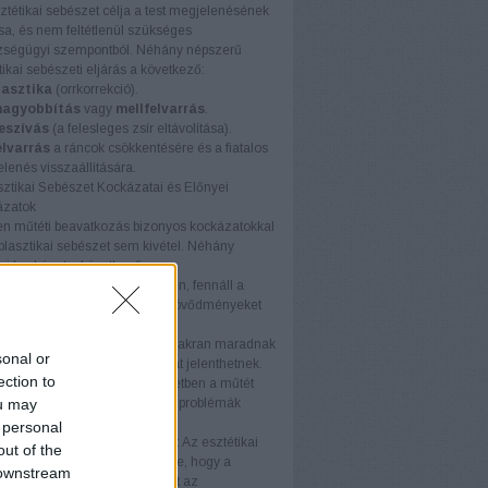
ztétikai sebészet célja a test megjelenésének
ása, és nem feltétlenül szükséges
ségügyi szempontból. Néhány népszerű
tikai sebészeti eljárás a következő:
lasztika
(orrkorrekció).
nagyobbítás
vagy
mellfelvarrás
.
leszívás
(a felesleges zsír eltávolítása).
elvarrás
a ráncok csökkentésére és a fiatalos
lenés visszaállítására.
sztikai Sebészet Kockázatai és Előnyei
ázatok
n műtéti beavatkozás bizonyos kockázatokkal
a plasztikai sebészet sem kivétel. Néhány
ri kockázat a következő:
őzés
: Mint minden műtét esetén, fennáll a
zés veszélye, amely súlyos szövődményeket
at.
sedés
: A beavatkozás után gyakran maradnak
sonal or
, amelyek esztétikai problémát jelenthetnek.
ection to
kenységvesztés
: Néhány esetben a műtét
ou may
az érintett területen érzékelési problémák
nek fel.
 personal
edetlenség az eredménnyel
: Az esztétikai
out of the
eknél fennáll annak a veszélye, hogy a
 downstream
ns nem lesz teljesen elégedett az