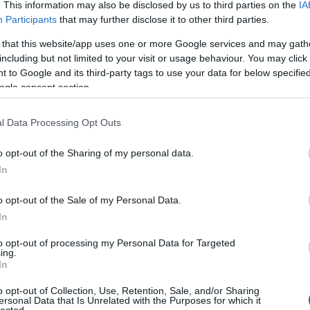
. This information may also be disclosed by us to third parties on the
IA
támaszkodás jogi felelősség.
ered
Participants
that may further disclose it to other third parties.
Előny
Az el
sztés.
Amikor a CMO nem tudja a „mit hozott ez az 5
 that this website/app uses one or more Google services and may gath
Önbi
st hihető bizonyítékkal megválaszolni, a marketing
including but not limited to your visit or usage behaviour. You may click 
eszté
növel
 to Google and its third-party tags to use your data for below specifi
k, amelyet le lehet vágni. A felépülés évekbe telik.
Funkc
ogle consent section.
eseté
GNÓZIS
vissz
Eszté
l Data Processing Opt Outs
s az attribúciós meghibásodásról összekeveri a
javít
életm
:
o opt-out of the Sharing of my personal data.
A Mod
In
Sebé
Valódi ok
Az el
javít
o opt-out of the Sale of my Personal Data.
moder
m ROAS és a
A platform attribúció hitelt vesz az
In
terv
zött
organikus és közvetlen forgalomért
a seb
to opt-out of processing my Personal Data for Targeted
műtét
ing.
megér
s modellek az
Strukturális tervezési hiba, nem
In
Lézer
rnákat
adatminőségi probléma
A léz
o opt-out of Collection, Use, Retention, Sale, and/or Sharing
bőrfe
ersonal Data that Is Unrelated with the Purposes for which it
eltün
lected.