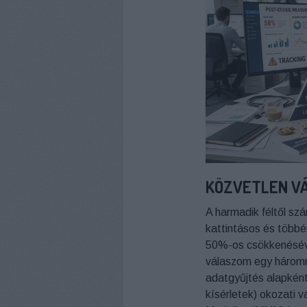
KÖZVETLEN V
A harmadik féltől sz
kattintásos és többé
50%-os csökkenésével
válaszom egy háromré
adatgyűjtés alapként, 
kísérletek) okozati v