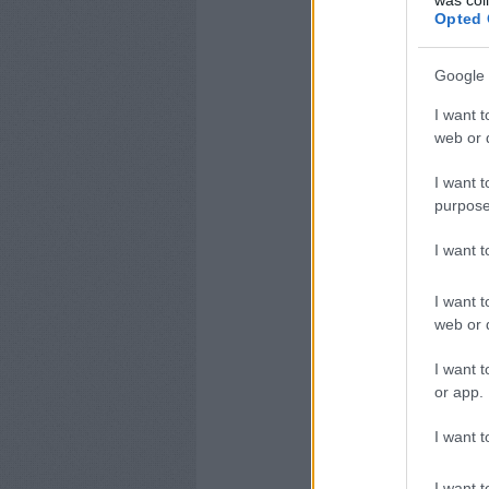
Opted 
iOS 14.5+ jelvesztés
Google 
Képtelenség követni
I want t
többeszközös utaka
web or d
I want t
MMM kimenetek elle
purpose
MTA-val
I want 
I want t
A csapatok vitatkozn
web or d
számról"
I want t
or app.
A fundamentális ok a
I want t
modellre építették —
— amely már technik
I want t