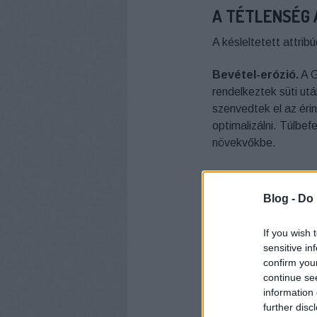
A TÉTLENSÉG 
A késleltetett attrib
Bevétel-erózió.
A G
rendelkeztek süti ut
szenvedtek el az éri
optimalizálni. Túlbe
növekvőkbe.
Haszonkulcs-tömör
retargeting-et — az 
Blog -
Do 
tölcséres keresletg
ot elcsúszni a retarg
If you wish 
nyer.
sensitive in
confirm you
Megfelelési kitetts
continue se
information 
CCPA/CPRA jelentős b
further disc
korlátozásokat ír el