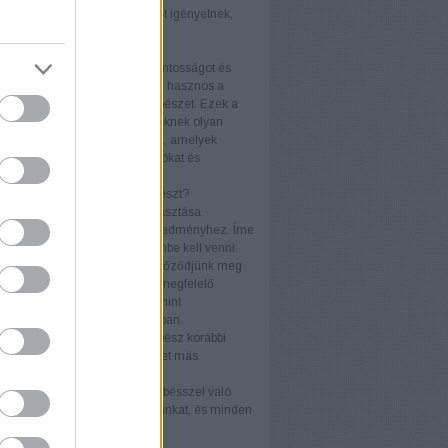
ívak, és rövidebb felépülési időt igényelnek,
a hagyományos műtétek.
sebészet
otikával támogatott műtétek pontosságot és
ziót kínálnak, amely különösen hasznos a
s eljárásoknál, mint az arcsebészet. Ezek a
ológiák segíthetnek a sebészeknek olyan
z műtéti mozdulatokat végezni, amelyek
entik a műtét utáni komplikációkat és
tják a felépülést.
n Válasszunk Plasztikai Sebészt?
felelő plasztikai sebész kiválasztása
edhetetlen a sikeres műtéti eredményhez. Íme
y szempont, amelyet figyelembe kell venni:
sítések és tapasztalat
: Győződjünk meg
, hogy a sebész rendelkezik a megfelelő
ttséggel és engedéllyel, valamint
ztalattal az adott beavatkozásban.
renciák
: Nézzünk utána a sebész korábbi
inak, olvassunk véleményeket más
nsektől.
unikáció
: Fontos, hogy a sebésszel való
ltáció során jól érezzük magunkat, és minden
sünkre választ kapjunk.
sztikai Sebészet Jövője