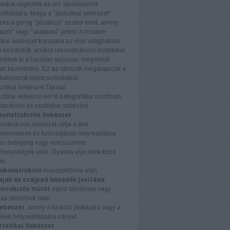
ásokat végeztek az arc sérüléseinek
eállítására. Maga a "plasztikai sebészet"
ezés a görög "plastikos" szóból ered, amely
ázni" vagy "alakítani" jelent. A modern
tikai sebészet korszaka az első világháború
n kezdődött, amikor rekonstrukciós műtéteket
sztettek ki a harcban súlyosan megsérült
ák kezelésére. Ez az időszak megalapozta a
kalmazott fejlett technikákat.
sztikai Sebészet Típusai
sztikai sebészet két fő kategóriába sorolható:
strukciós és esztétikai sebészet.
konstrukciós Sebészet
onstrukciós sebészet célja a test
lenésének és funkciójának helyreállítása
és, betegség vagy veleszületett
llenességek után. Gyakori eljárások közé
ik:
rekonstrukció
masztektómia után.
ajak és szájpad hasadék javítása
.
orrekciós műtét
égési sérülések vagy
ás sérülések után.
ebészet
, amely a funkció javítására vagy a
sek helyreállítására irányul.
ztétikai Sebészet