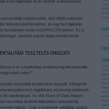
4. Me
yítja a hozzájárulást és az átvitelt a downstream
Ez az
néhán
azonb
kompl
zerveroldali címkekezelés, első féltől származó
őbb hirdetési platformokhoz, és egy hozzájárulás-
KER
ly tiszteletben tartja a GDPR/CCPA jeleket. Ez a
 jelhűséget, amelyet a pixel-alapú nyomkövetés
FRI
MENTALITÁSI TESZTELÉS (OKOZATI
CÍM
1 m3 
Okozta-e ez a marketing tevékenység inkrementális
(
1
)
Ad
 megtörtént volna?"
Agrow
Aimar
Say A
sztelés kontrollált kísérleteket használ: földrajzi lift
Alapv
atartása párosított régiókban), közönségi holdoutok,
Alles
ós lift tanulmányok. Az IAB State of Data Report
amazi
Right
tási tesztelési átvételi fellendülést dokumentál,
cikk 
ntetés hajtott. Csak a kísérletek validálják azokat