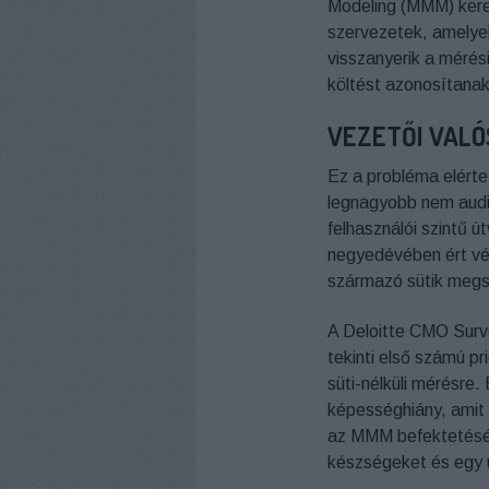
Modeling (MMM) kere
szervezetek, amelyek 
visszanyerik a mérés
költést azonosítanak
VEZETŐI VALÓ
Ez a probléma elérte
legnagyobb nem audit
felhasználói szintű ú
negyedévében ért vég
származó sütik megs
A Deloitte CMO Surve
tekinti első számú p
süti-nélküli mérésre
képességhiány, amit l
az MMM befektetését 
készségeket és egy ú