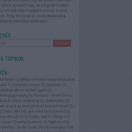
nnyi idő a felépülés egy plasztikai műtét után?
 eljárás típusától függ, de a legtöbb esetben
y hét alatt teljes felépülés várható. Fontos
an, hogy kövessük az orvos utasításait a
ikációk elkerülése érdekében.
ESÉS
SS TOPIKOK
KÉK
konténer
(
1
)
ablakcsere utáni helyreállítás árak
vice To Generate Unique
(
1
)
ágdaráló
(
1
)
ebshop otthoni javítási tippek
(
1
)
ketingugynokseg.hu Reviews • What Clients
bout AI-Driven Marketing
(
1
)
Ajakfeltöltés
(
1
)
ető dolgok az önsegítéshez kapcsolódóan!
(
1
)
(
1
)
Allez plus loin que vous ne le pensiez
(
1
)
ng sites
(
1
)
An In-Depth Look To Hiring The
 Carpet Cleaning Business
(
1
)
Apple szerviz
marketing Can Be Quite The Moneymaker With