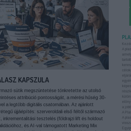
PLA
Kezd
A plas
amely
tarto
keres
célok
eljár
ÁLASZ KAPSZULA
egyén
képes
ármazó sütik megszüntetése tönkretette az utolsó
részl
külön
rintéses attribúció pontosságát, a mérési hűség 30-
előny
 a legtöbb digitális csatornában. Az ajánlott
a job
tegű újjáépítés: szerveroldali első féltől származó
A Pla
A pla
inkrementalitási tesztelés (földrajzi lift és holdout
vissza
alidációhoz, és AI-val támogatott Marketing Mix
Egyip