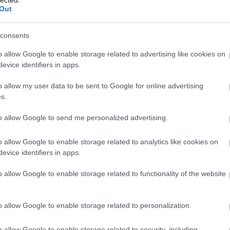
invaz
Out
Az Apple ATT keretrendszere
mint 
összetéveszti a süti megszüntetést
Robot
consents
A rob
precí
 a
Adatvédelmi szabályozás +
o allow Google to enable storage related to advertising like cookies on
kénye
t
böngésző-korlátozások a
techn
evice identifiers in apps.
felhasználói szintű azonosítókon
precí
csökk
o allow my user data to be sent to Google for online advertising
gyorsí
ntétesek az
Az MTA korrelációt mér; az MMM
s.
Hogya
okozatot modellez — különbözniük
A meg
to allow Google to send me personalized advertising.
eleng
kell
néhán
Képe
o allow Google to enable storage related to analytics like cookies on
ak a „helyes
Nincs egyetlen igazságforrás;
arról
evice identifiers in apps.
képze
irányítási hiba
tapas
o allow Google to enable storage related to functionality of the website
Refe
munká
pácie
Komm
z, hogy a marketing mérését egy megfigyelési
o allow Google to enable storage related to personalization.
konzu
 egyéni felhasználói nyomkövetés az oldalak között
kérdé
ailag nem életképes vagy jogilag nem megvédhető.
o allow Google to enable storage related to security, including
A Pla